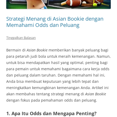
Strategi Menang di Asian Bookie dengan
Memahami Odds dan Peluang
Tinggalkan Balasan
Bermain di
Asian Bookie
memberikan banyak peluang bagi
para petaruh judi bola untuk meraih kemenangan. Namun,
untuk bisa mendapatkan hasil yang optimal, penting bagi
para pemain untuk memahami bagaimana cara kerja odds
dan peluang dalam taruhan. Dengan memahami hal ini,
Anda bisa membuat keputusan yang lebih tepat dan
meningkatkan kemungkinan kemenangan Anda. Artikel ini
akan membahas tentang strategi menang di
Asian Bookie
dengan fokus pada pemahaman odds dan peluang.
1. Apa Itu Odds dan Mengapa Penting?