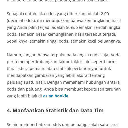
Sebagai contoh, jika odds yang diberikan adalah 2.00
(decimal odds), ini menunjukkan bahwa kemungkinan hasil
yang Anda pilih terjadi adalah 50%. Semakin rendah angka
odds, semakin besar kemungkinan hasil tersebut terjadi.
Sebaliknya, semakin tinggi odds, semakin kecil peluangnya.
Namun, jangan hanya terpaku pada angka odds saja. Anda
perlu mempertimbangkan faktor-faktor lain seperti form
tim, cedera pemain, atau statistik pertandingan untuk
mendapatkan gambaran yang lebih akurat tentang
peluang suatu hasil. Dengan memahami hubungan antara
odds dan peluang, Anda bisa membuat keputusan taruhan
yang lebih bijak di
asian bookie
.
4. Manfaatkan Statistik dan Data Tim
Selain memperhatikan odds dan peluang, salah satu cara