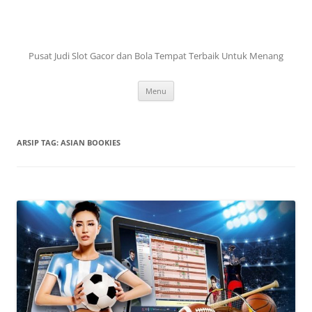
Pusat Judi Slot Gacor dan Bola Tempat Terbaik Untuk Menang
Langsung
Menu
ke
isi
ARSIP TAG:
ASIAN BOOKIES