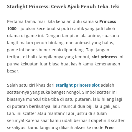
Starlight Princess: Cewek Ajaib Penuh Teka-Teki
Pertama-tama, mari kita kenalan dulu sama si
Princess
1000
—julukan kece buat si putri cantik yang jadi tokoh
utama di game ini. Dengan tampilan ala anime, suasana
langit malam penuh bintang, dan animasi yang halus,
game ini bener-bener enak dipandang. Tapi jangan
tertipu, di balik tampilannya yang lembut,
slot princess
ini
punya kekuatan luar biasa buat kasih kamu kemenangan
besar.
Salah satu ciri khas dari
starlight princess slot
adalah
scatter-nya yang suka banget nongol. Simbol scatter ini
biasanya muncul tiba-tiba di satu putaran, lalu hilang lagi
di putaran berikutnya, lalu muncul dua biji, lalu gak jadi.
Lah, ini scatter atau mantan? Tapi justru di situlah
serunya! Karena saat kamu udah berhasil dapetin 4 scatter
sekaligus, kamu langsung dikasih akses ke mode
Free