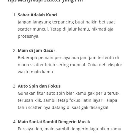
Sabar Adalah Kunci
Jangan langsung terpancing buat naikin bet saat
scatter muncul. Tetap di jalur kamu, nikmati aja
prosesnya.
Main di Jam Gacor
Beberapa pemain percaya ada jam-jam tertentu di
mana scatter lebih sering muncul. Coba deh eksplor
waktu main kamu.
Auto Spin dan Fokus
Gunakan fitur auto spin biar kamu gak perlu terus-
terusan klik, sambil tetap fokus liatin layar—siapa
tahu scatter-nya datang di saat gak disangka!
Main Santai Sambil Dengerin Musik
Percaya deh, main sambil dengerin lagu bikin kamu