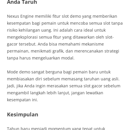
Anda Taruh
Nexus Engine memiliki fitur slot demo yang memberikan
kesempatan bagi pemain untuk mencoba semua slot tanpa
risiko kehilangan uang. Ini adalah cara ideal untuk
mengeksplorasi semua fitur yang ditawarkan oleh slot-
gacor tersebut. Anda bisa memahami mekanisme
permainan, menikmati grafik, dan merencanakan strategi
tanpa harus mengeluarkan modal.
Mode demo sangat berguna bagi pemain baru untuk
membiasakan diri sebelum memasang taruhan uang asli.
Jadi, jika Anda ingin merasakan semua slot gacor sebelum
mengambil langkah lebih lanjut, jangan lewatkan
kesempatan ini.
Kesimpulan
Tahun baru menjadi momentum yang tepat untuk