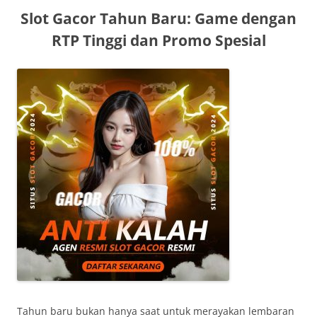
Slot Gacor Tahun Baru: Game dengan
RTP Tinggi dan Promo Spesial
Tahun baru bukan hanya saat untuk merayakan lembaran