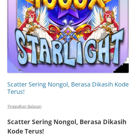
Scatter Sering Nongol, Berasa Dikasih Kode
Terus!
Tinggalkan Balasan
Scatter Sering Nongol, Berasa Dikasih
Kode Terus!