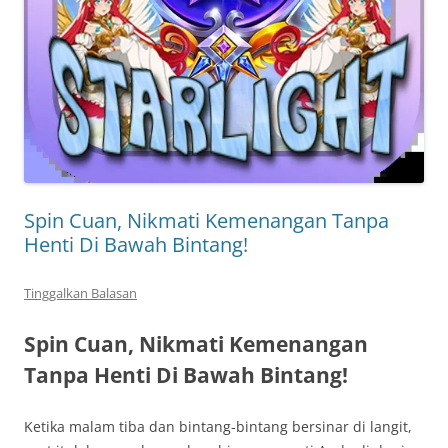
Spin Cuan, Nikmati Kemenangan Tanpa
Henti Di Bawah Bintang!
Tinggalkan Balasan
Spin Cuan, Nikmati Kemenangan
Tanpa Henti Di Bawah Bintang!
Ketika malam tiba dan bintang-bintang bersinar di langit,