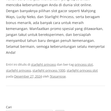
mencoba keberuntungan Anda di dunia slot online.
Dengan banyaknya pilihan slot gacor seperti Mahjong
Ways, Lucky Neko, dan Starlight Princess, serta beragam
bonus menarik, ada banyak cara untuk meraih
kemenangan. Manfaatkan promo spesial yang ditawarkan,
jangan takut untuk bereksperimen, dan bersiaplah
menyambut tahun baru dengan penuh kemenangan.
Selamat bermain, semoga keberuntungan selalu menyertai
Anda!
Entri ini ditulis di
starlight princess
dan ber-tag
princess slot
,
starlight princess
,
starlight princess 1000
,
starlight princess slot
pada
Desember 27, 2024
oleh
5tasanjose
.
Cari