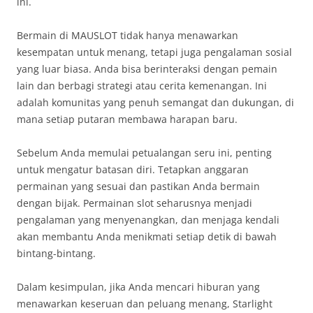
ini.
Bermain di MAUSLOT tidak hanya menawarkan
kesempatan untuk menang, tetapi juga pengalaman sosial
yang luar biasa. Anda bisa berinteraksi dengan pemain
lain dan berbagi strategi atau cerita kemenangan. Ini
adalah komunitas yang penuh semangat dan dukungan, di
mana setiap putaran membawa harapan baru.
Sebelum Anda memulai petualangan seru ini, penting
untuk mengatur batasan diri. Tetapkan anggaran
permainan yang sesuai dan pastikan Anda bermain
dengan bijak. Permainan slot seharusnya menjadi
pengalaman yang menyenangkan, dan menjaga kendali
akan membantu Anda menikmati setiap detik di bawah
bintang-bintang.
Dalam kesimpulan, jika Anda mencari hiburan yang
menawarkan keseruan dan peluang menang, Starlight