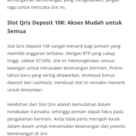
ragu untuk mencoba slot ini.
Slot Qris Deposit 10K: Akses Mudah untuk
Semua
Slot Qris Deposit 10K sangat menarik bagi pemain yang
memiliki anggaran terbatas. Dengan RTP yang cukup
tinggi, sekitar 97,00%, slot ini memungkinkan semua
kalangan untuk merasakan kesenangan bermain. Promo
tahun baru yang sering ditawarkan, termasuk bonus
deposit dan cashback, membuat slot ini semakin menarik
untuk dimainkan.
Kelebihan dari Slot Qris adalah kemudahan dalam
melakukan transaksi, sehingga pemain dapat fokus pada
pengalaman bermain. Anda tidak perlu merogoh kocek
dalam-dalam untuk menemukan kesenangan dan potensi
kemenangan di sini.