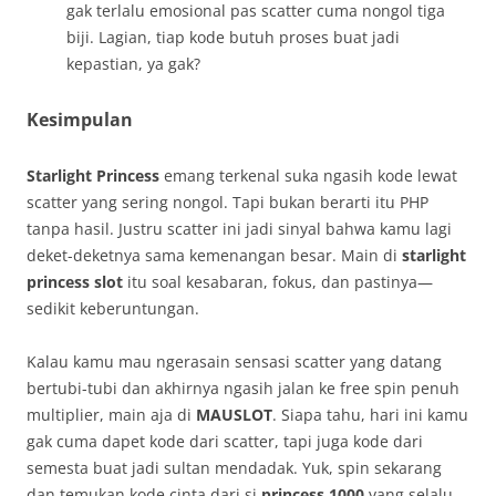
gak terlalu emosional pas scatter cuma nongol tiga
biji. Lagian, tiap kode butuh proses buat jadi
kepastian, ya gak?
Kesimpulan
Starlight Princess
emang terkenal suka ngasih kode lewat
scatter yang sering nongol. Tapi bukan berarti itu PHP
tanpa hasil. Justru scatter ini jadi sinyal bahwa kamu lagi
deket-deketnya sama kemenangan besar. Main di
starlight
princess slot
itu soal kesabaran, fokus, dan pastinya—
sedikit keberuntungan.
Kalau kamu mau ngerasain sensasi scatter yang datang
bertubi-tubi dan akhirnya ngasih jalan ke free spin penuh
multiplier, main aja di
MAUSLOT
. Siapa tahu, hari ini kamu
gak cuma dapet kode dari scatter, tapi juga kode dari
semesta buat jadi sultan mendadak. Yuk, spin sekarang
dan temukan kode cinta dari si
princess 1000
yang selalu