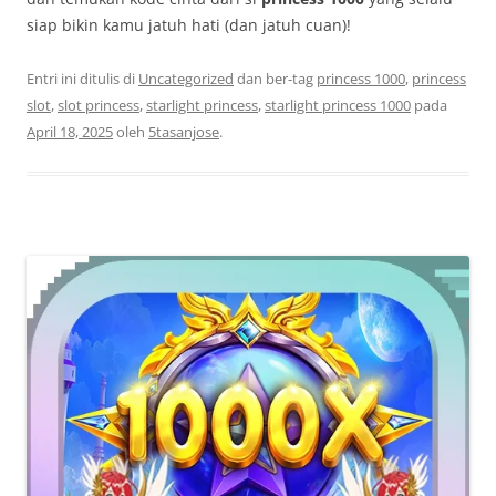
siap bikin kamu jatuh hati (dan jatuh cuan)!
Entri ini ditulis di
Uncategorized
dan ber-tag
princess 1000
,
princess
slot
,
slot princess
,
starlight princess
,
starlight princess 1000
pada
April 18, 2025
oleh
5tasanjose
.