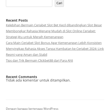
Cari
Recent Posts
Kelebihan Bermain Ceriabet Slot Bet Kecil dibandingkan Slot Besar
Membongkar Rahasia Menang Mudah di Slot Online Ceriabet:
Strategi Jitu untuk Meraih Kemenangan
Cara Main Ceriabet Slot Bonus Agar Kemenangan Lebih Konsisten
Menyingkap Rahasia Akses Tanpa Hambatan ke Ceriabet 2024: Link
Resmi yang Aman dan Stabil
Tips dan Trik Bermain Clickbet88 dari Para Ahli
Recent Comments
Tidak ada komentar untuk ditampilkan.
Dengan bangga bertenaga WordPress